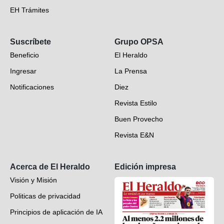
EH Trámites
Opinión
Suscríbete
Grupo OPSA
EH Verifica
Beneficio
El Heraldo
Fotogalerías
Ingresar
La Prensa
Deportes
Notificaciones
Diez
Videos
Revista Estilo
Hondureños en el mundo
Buen Provecho
Revista E&N
Suscripción
Acerca de El Heraldo
Edición impresa
Visión y Misión
Politicas de privacidad
Principios de aplicación de IA