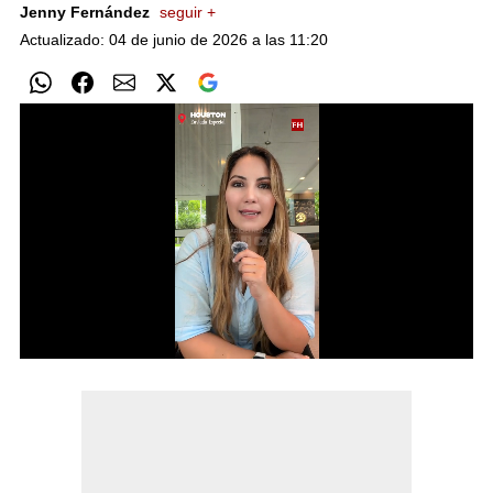
Jenny Fernández
seguir +
Actualizado: 04 de junio de 2026 a las 11:20
0
seconds
of
0
seconds