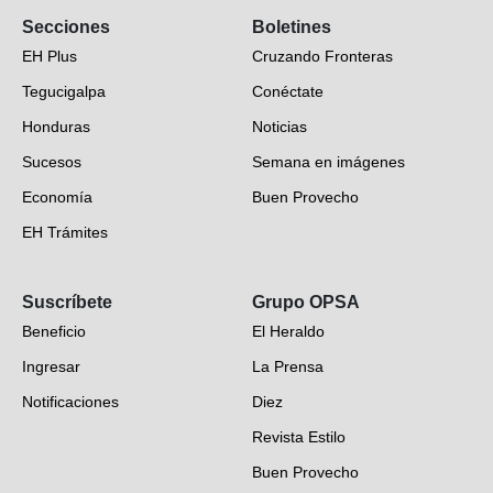
Secciones
Boletines
EH Plus
Cruzando Fronteras
Tegucigalpa
Conéctate
Honduras
Noticias
Sucesos
Semana en imágenes
Economía
Buen Provecho
EH Trámites
Opinión
Suscríbete
Grupo OPSA
EH Verifica
Beneficio
El Heraldo
Fotogalerías
Ingresar
La Prensa
Deportes
Notificaciones
Diez
Videos
Revista Estilo
Hondureños en el mundo
Buen Provecho