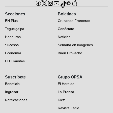
Secciones
Boletines
EH Plus
Cruzando Fronteras
Tegucigalpa
Conéctate
Honduras
Noticias
Sucesos
Semana en imágenes
Economía
Buen Provecho
EH Trámites
Opinión
Suscríbete
Grupo OPSA
EH Verifica
Beneficio
El Heraldo
Fotogalerías
Ingresar
La Prensa
Deportes
Notificaciones
Diez
Videos
Revista Estilo
Hondureños en el mundo