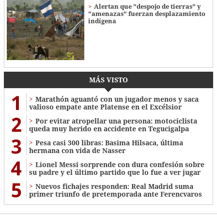
Alertan que "despojo de tierras" y
"amenazas" fuerzan desplazamiento
indígena
MÁS VISTO
1
Marathón aguantó con un jugador menos y saca
valioso empate ante Platense en el Excélsior
2
Por evitar atropellar una persona: motociclista
queda muy herido en accidente en Tegucigalpa
3
Pesa casi 300 libras: Basima Hilsaca, última
hermana con vida de Nasser
4
Lionel Messi sorprende con dura confesión sobre
su padre y el último partido que lo fue a ver jugar
5
Nuevos fichajes responden: Real Madrid suma
primer triunfo de pretemporada ante Ferencvaros