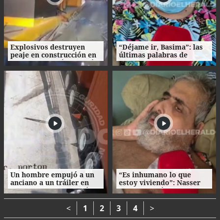
Explosivos destruyen
“Déjame ir, Basima”: las
peaje en construcción en
últimas palabras de
Colombia un día después
Nasser Hilsaca antes de
de la investidura de De la
morir
Espriella
Un hombre empujó a un
“Es inhumano lo que
anciano a un tráiler en
estoy viviendo”: Nasser
movimiento y le causó la
Hilsaca pidió auxilio
muerte
desde el hospital
Atlántida
<
1
2
3
4
>