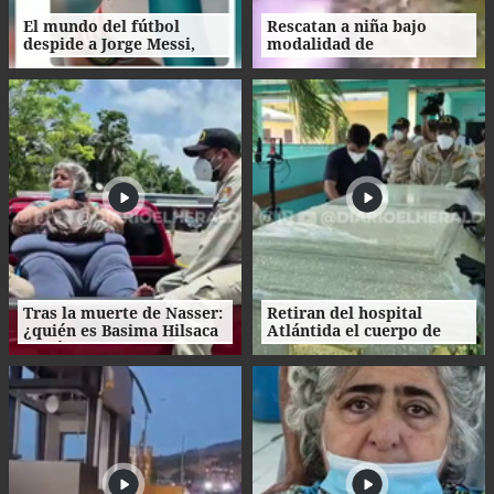
El mundo del fútbol
Rescatan a niña bajo
despide a Jorge Messi,
modalidad de
padre del astro argentino
matrimonio servil en
Ecuador
Tras la muerte de Nasser:
Retiran del hospital
¿quién es Basima Hilsaca
Atlántida el cuerpo de
y cuál es su historia?
Nasser Hilsaca