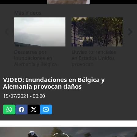
0
seconds
Más Videos
of
58
seconds
Desastres por
Lluvias torrenciales
Llu
inundaciones en
en Estados Unidos
inu
Alemania y Bélgica
provocan
en 
inundaciones
Ma
VIDEO: Inundaciones en Bélgica y
Alemania provocan daños
15/07/2021 - 00:00