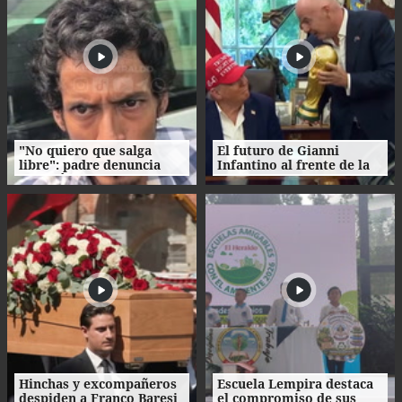
"No quiero que salga
El futuro de Gianni
libre": padre denuncia
Infantino al frente de la
agresión de su propio
FIFA enfrenta
hijo en La Ceiba
cuestionamientos
Hinchas y excompañeros
Escuela Lempira destaca
despiden a Franco Baresi
el compromiso de sus