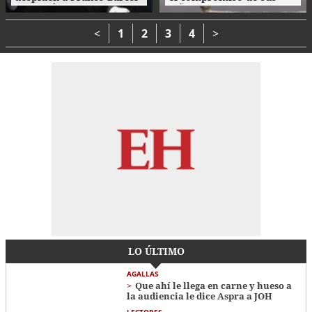
con un último 'Ciao
niños con el cuidado del
capitano'
medio ambiente
<
1
2
3
4
>
LO ÚLTIMO
AGALLAS
Que ahí le llega en carne y hueso a
la audiencia le dice Aspra a JOH
LECTORES