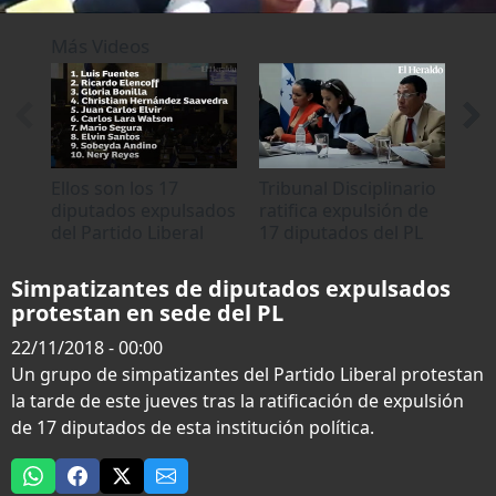
0
seconds
Más Videos
of
0
seconds
Ellos son los 17
Tribunal Disciplinario
Sim
diputados expulsados
ratifica expulsión de
Ali
del Partido Liberal
17 diputados del PL
fre
Ame
Teg
Simpatizantes de diputados expulsados
protestan en sede del PL
22/11/2018 - 00:00
Un grupo de simpatizantes del Partido Liberal protestan
la tarde de este jueves tras la ratificación de expulsión
de 17 diputados de esta institución política.