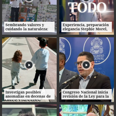
Sembrando valores y
Experiencia, preparación
cuidando la naturaleza:
elegancia Stephie Morel,
así fue la clausura de las
Miss Cortés va por la
Escuelas Amigables con el
corona de Miss Honduras
Ambiente
2026
Investigan posibles
Congreso Nacional inicia
anomalías en decenas de
revisión de la Ley para la
procesos de adopción en
Gestión Integral de
Honduras
Residuos en Honduras