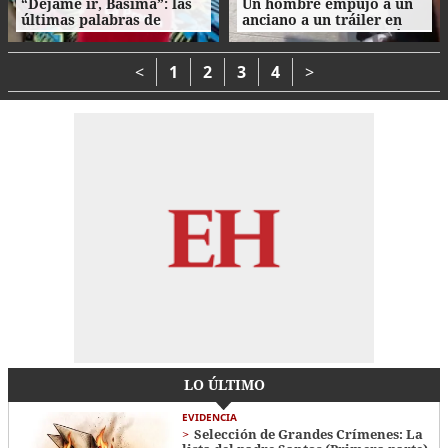
“Déjame ir, Basima”: las
Un hombre empujó a un
últimas palabras de
anciano a un tráiler en
Nasser Hilsaca antes de
movimiento y le causó la
morir
muerte
<
1
2
3
4
>
LO ÚLTIMO
EVIDENCIA
Selección de Grandes Crímenes: La