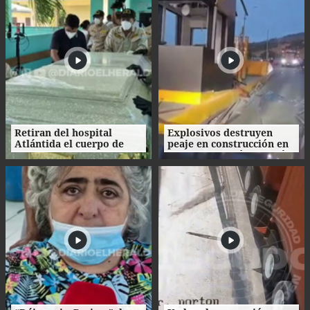
Retiran del hospital
Explosivos destruyen
Atlántida el cuerpo de
peaje en construcción en
Nasser Hilsaca
Colombia un día después
de la investidura de De la
Espriella