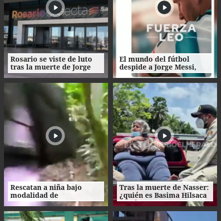
Rosario se viste de luto
El mundo del fútbol
tras la muerte de Jorge
despide a Jorge Messi,
Messi
padre del astro argentino
Rescatan a niña bajo
Tras la muerte de Nasser:
modalidad de
¿quién es Basima Hilsaca
matrimonio servil en
y cuál es su historia?
Ecuador