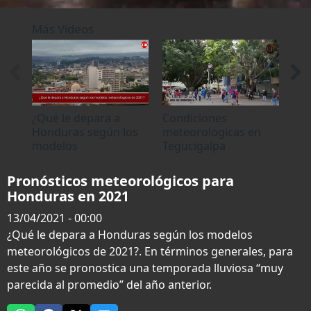
0
seconds
Más Videos
of
0
seconds
¿Qué le depara a
Condiciones
Seg
Honduras según los
meteorológicas en
Ven
modelos
Tegucigalpa
rec
meteorológicos de
dis
2021?
Ho
Pronósticos meteorológicos para
Honduras en 2021
13/04/2021 - 00:00
¿Qué le depara a Honduras según los modelos
meteorológicos de 2021?. En términos generales, para
este año se pronostica una temporada lluviosa “muy
parecida al promedio” del año anterior.