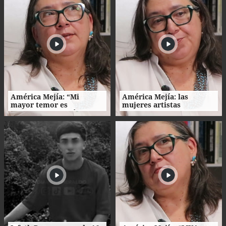
América Mejía: “Mi
América Mejía: las
mayor temor es
mujeres artistas
traicionarme a mí
enfrentan barreras entre
misma"
la creación, el trabajo y el
hogar