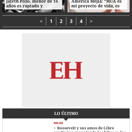
Jafeth Pozo, menor de 16
América Mejía: “MUA es
años es raptado y
mi proyecto de vida, es
asesinado tras cita en
parte de mi esencia”
Tegucigalpa
<
1
2
3
4
>
LO ÚLTIMO
HILOS
Roosevelt y sus amos de Libre