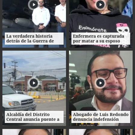
La verdadera historia
Enfermera es capturada
detrás de la Guerra de
por matar a su esposo
1969: el mito de la
tras crimen de su amante
"Guerra del Fútbol"
en Honduras
Alcaldía del Distrito
Abogado de Luis Redondo
Central anuncia puente a
denuncia indefensión
desnivel en Loarque para
ante investigaciones
2027
contra la extinta
Comisión Permanente