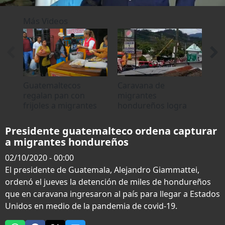
0
seconds
Más Videos
of
0
seconds
Guatemaltecos
Caravana de
Pol
regalan pan con
migrantes
rep
frijoles a migrantes
hondureños logra
hon
hondureños
ingresar a Guatemala
car
Presidente guatemalteco ordena capturar
a migrantes hondureños
02/10/2020 - 00:00
El presidente de Guatemala, Alejandro Giammattei,
ordenó el jueves la detención de miles de hondureños
que en caravana ingresaron al país para llegar a Estados
Unidos en medio de la pandemia de covid-19.