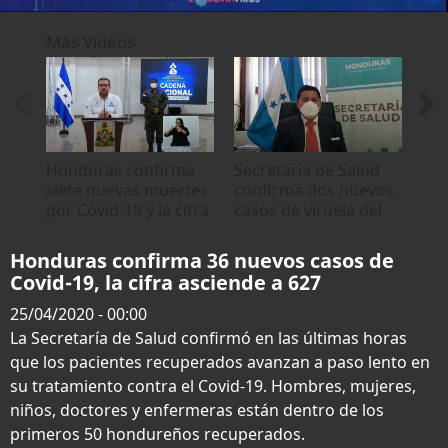
0
seconds
Más Videos
of
0
seconds
Honduras confirma
Secretaría de Salud
Pac
siete nuevas muertes
confirma dos nuevos
cov
por Covid-19 y la cifra
casos de viruela del
"Lo
asciende a 22
mono en Honduras
ten
Honduras confirma 36 nuevos casos de
Covid-19, la cifra asciende a 627
25/04/2020 - 00:00
La Secretaría de Salud confirmó en las últimas horas
que los pacientes recuperados avanzan a paso lento en
su tratamiento contra el Covid-19. Hombres, mujeres,
niños, doctores y enfermeras están dentro de los
primeros 50 hondureños recuperados.