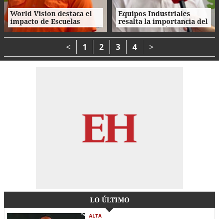
World Vision destaca el
Equipos Industriales
impacto de Escuelas
resalta la importancia del
Amigables con el
ahorro energético en la
Ambiente en los niños
niñez
<
1
2
3
4
>
LO ÚLTIMO
ALTA