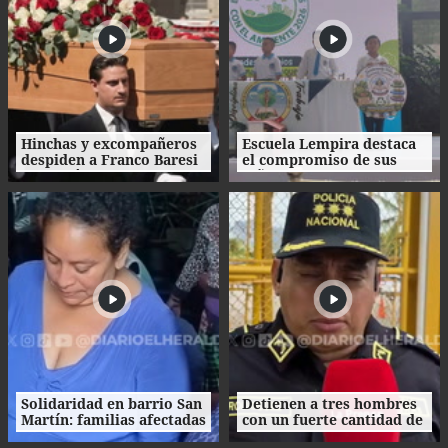
Hinchas y excompañeros
Escuela Lempira destaca
despiden a Franco Baresi
el compromiso de sus
con un último 'Ciao
niños con el cuidado del
capitano'
medio ambiente
Solidaridad en barrio San
Detienen a tres hombres
Martín: familias afectadas
con un fuerte cantidad de
por incendio reciben
dinero en La Ceiba