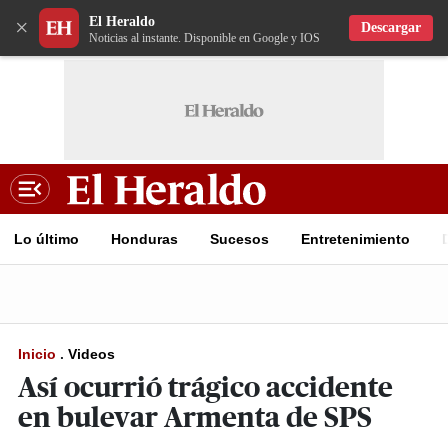
El Heraldo
×
Descargar
Noticias al instante. Disponible en Google y IOS
Lo último
Honduras
Sucesos
Entretenimiento
Inicio
.
Videos
Así ocurrió trágico accidente
en bulevar Armenta de SPS