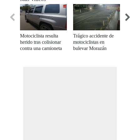
of
0
seconds
Motociclista resulta
Trágico accidente de
Dos pe
herido tras colisionar
motociclistas en
por at
contra una camioneta
bulevar Morazán
buleva
en el bulevar FFAA