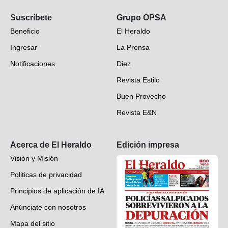
Opinión
Suscríbete
Grupo OPSA
EH Verifica
Beneficio
El Heraldo
Fotogalerías
Ingresar
La Prensa
Deportes
Notificaciones
Diez
Videos
Revista Estilo
Hondureños en el mundo
Buen Provecho
Revista E&N
Suscripción
Acerca de El Heraldo
Edición impresa
Visión y Misión
Politicas de privacidad
Principios de aplicación de IA
Anúnciate con nosotros
Mapa del sitio