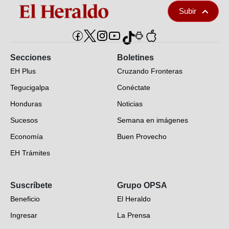
Subir
Secciones
Boletines
EH Plus
Cruzando Fronteras
Tegucigalpa
Conéctate
Honduras
Noticias
Sucesos
Semana en imágenes
Economía
Buen Provecho
EH Trámites
Opinión
Suscríbete
Grupo OPSA
EH Verifica
Beneficio
El Heraldo
Fotogalerías
Ingresar
La Prensa
Deportes