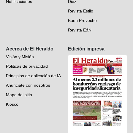
Notificaciones
Diez
Videos
Revista Estilo
Hondureños en el mundo
Buen Provecho
Revista E&N
Suscripción
Acerca de El Heraldo
Edición impresa
Visión y Misión
Politicas de privacidad
Principios de aplicación de IA
Anúnciate con nosotros
Mapa del sitio
Kiosco
Preguntas frecuentes
Contáctenos