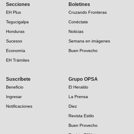
Secciones
Boletines
EH Plus
Cruzando Fronteras
Tegucigalpa
Conéctate
Honduras
Noticias
Sucesos
Semana en imágenes
Economía
Buen Provecho
EH Trámites
Opinión
Suscríbete
Grupo OPSA
EH Verifica
Beneficio
El Heraldo
Fotogalerías
Ingresar
La Prensa
Deportes
Notificaciones
Diez
Videos
Revista Estilo
Hondureños en el mundo
Buen Provecho