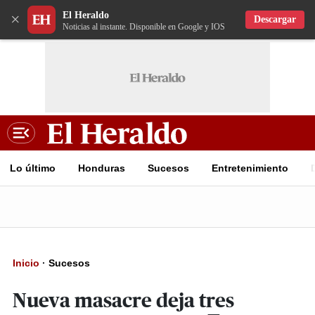
El Heraldo
×
Descargar
Noticias al instante. Disponible en Google y IOS
Lo último
Honduras
Sucesos
Entretenimiento
Inicio
·
Sucesos
Nueva masacre deja tres