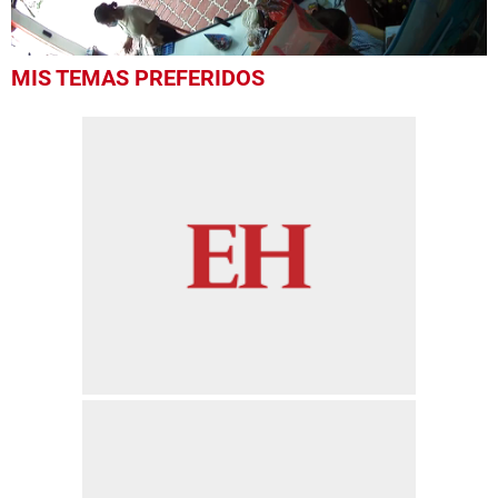
0
MIS TEMAS PREFERIDOS
seconds
of
55
seconds