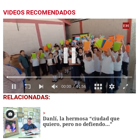
VIDEOS RECOMENDADOS
0
RELACIONADAS:
seconds
of
1
minute,
Danlí, la hermosa “ciudad que
56
quiero, pero no defiendo...”
seconds