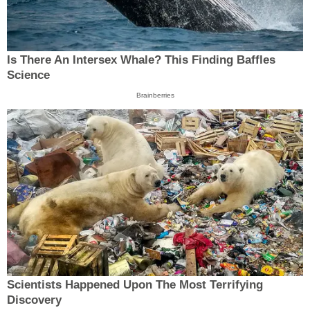
Is There An Intersex Whale? This Finding Baffles
Science
Brainberries
Scientists Happened Upon The Most Terrifying
Discovery