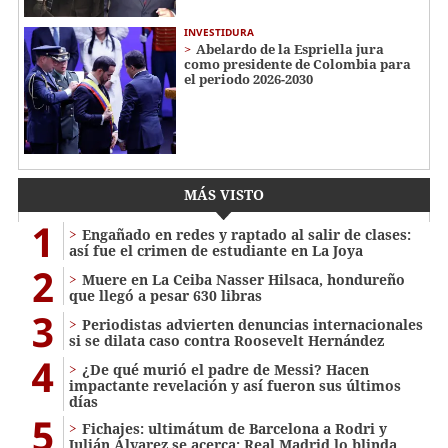
INVESTIDURA
Abelardo de la Espriella jura
como presidente de Colombia para
el periodo 2026-2030
MÁS VISTO
1
Engañado en redes y raptado al salir de clases:
así fue el crimen de estudiante en La Joya
2
Muere en La Ceiba Nasser Hilsaca, hondureño
que llegó a pesar 630 libras
3
Periodistas advierten denuncias internacionales
si se dilata caso contra Roosevelt Hernández
4
¿De qué murió el padre de Messi? Hacen
impactante revelación y así fueron sus últimos
días
5
Fichajes: ultimátum de Barcelona a Rodri y
Julián Álvarez se acerca; Real Madrid lo blinda