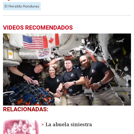
El Heraldo Honduras
VIDEOS RECOMENDADOS
0
RELACIONADAS:
seconds
of
2
La abuela siniestra
minutes,
59