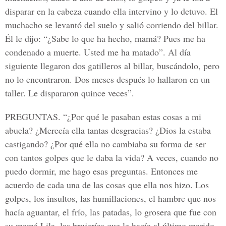
disparar en la cabeza cuando ella intervino y lo detuvo. El
muchacho se levantó del suelo y salió corriendo del billar.
Él le dijo: “¿Sabe lo que ha hecho, mamá? Pues me ha
condenado a muerte. Usted me ha matado”. Al día
siguiente llegaron dos gatilleros al billar, buscándolo, pero
no lo encontraron. Dos meses después lo hallaron en un
taller. Le dispararon quince veces”.
PREGUNTAS.
“¿Por qué le pasaban estas cosas a mi
abuela? ¿Merecía ella tantas desgracias? ¿Dios la estaba
castigando? ¿Por qué ella no cambiaba su forma de ser
con tantos golpes que le daba la vida? A veces, cuando no
puedo dormir, me hago esas preguntas. Entonces me
acuerdo de cada una de las cosas que ella nos hizo. Los
golpes, los insultos, las humillaciones, el hambre que nos
hacía aguantar, el frío, las patadas, lo grosera que fue con
su mamá Lila, las brujerías que le hacía al último marido