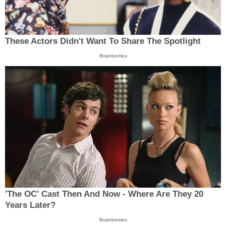
These Actors Didn't Want To Share The Spotlight
Brainberries
'The OC' Cast Then And Now - Where Are They 20
Years Later?
Brainberries