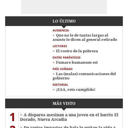
LO ÚLTIMO
AUDIENCIA
Que no le de tantas largas al
asunto le dicen al general retirado
LECTORES
El rostro de la pobreza
ENTRE PARÉNTESIS
Fumare humanum est
PAÍS SOÑADO
Las (malas) comunicaciones del
gobierno
EDITORIAL
¡EAA, reto cumplido!
MÁS VISTO
1
A disparos asesinan a una joven en el barrio El
Dorado, Nueva Arcadia
De varios impactos de bala le quitan la vida a