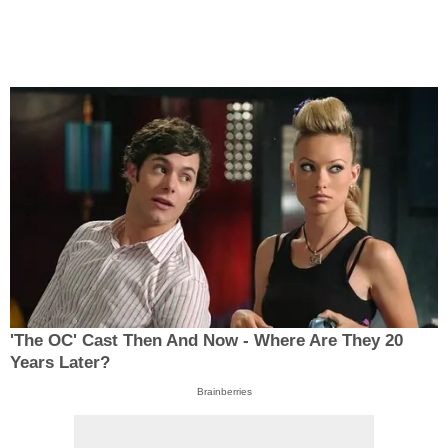
'The OC' Cast Then And Now - Where Are They 20
Years Later?
Brainberries