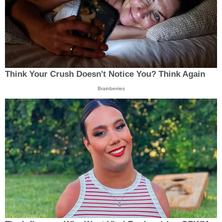
Think Your Crush Doesn't Notice You? Think Again
Brainberries