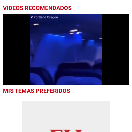
VIDEOS RECOMENDADOS
0
MIS TEMAS PREFERIDOS
seconds
of
45
seconds