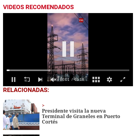
VIDEOS RECOMENDADOS
0
RELACIONADAS:
of
1
minute,
18
Presidente visita la nueva
seconds
Terminal de Graneles en Puerto
Cortés