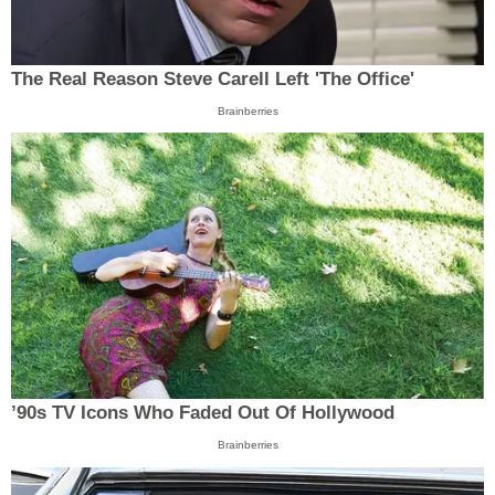
The Real Reason Steve Carell Left 'The Office'
Brainberries
’90s TV Icons Who Faded Out Of Hollywood
Brainberries