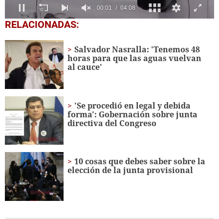
0
RELACIONADAS:
seconds
of
4
Salvador Nasralla: 'Tenemos 48
minutes,
horas para que las aguas vuelvan
8
al cauce'
seconds
'Se procedió en legal y debida
forma': Gobernación sobre junta
directiva del Congreso
10 cosas que debes saber sobre la
elección de la junta provisional