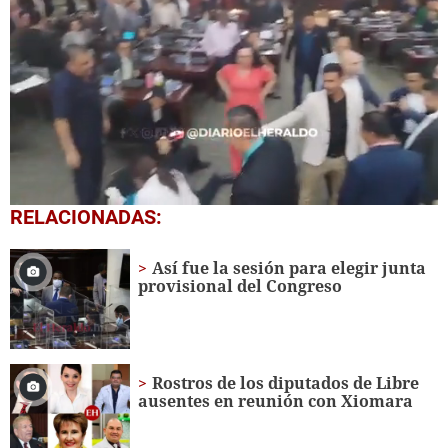
0
RELACIONADAS:
seconds
of
1
Así fue la sesión para elegir junta
minute,
provisional del Congreso
36
seconds
Rostros de los diputados de Libre
ausentes en reunión con Xiomara