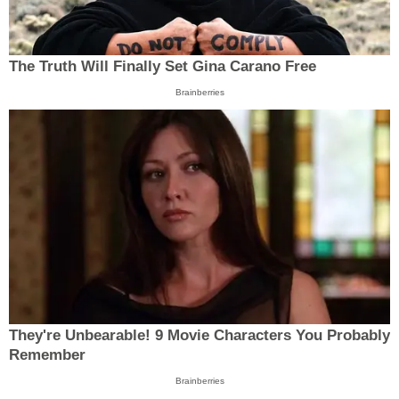
The Truth Will Finally Set Gina Carano Free
Brainberries
They're Unbearable! 9 Movie Characters You Probably
Remember
Brainberries