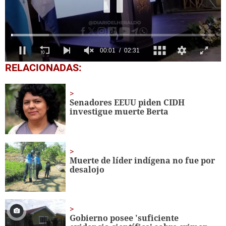
0
RELACIONADAS:
seconds
of
2
minutes,
Senadores EEUU piden CIDH
31
investigue muerte Berta
seconds
Muerte de líder indígena no fue por
desalojo
Gobierno posee 'suficiente