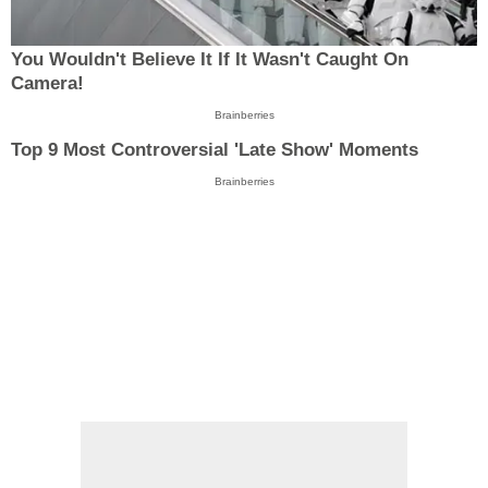
You Wouldn't Believe It If It Wasn't Caught On
Camera!
Brainberries
Top 9 Most Controversial 'Late Show' Moments
Brainberries