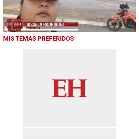
0
MIS TEMAS PREFERIDOS
seconds
of
54
seconds