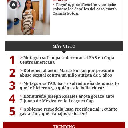
Engaño, planificación y un bebé
robado: los detalles del caso María
Camila Potosí
MÁS VISTO
1
Motagua sufrió para derrotar al FAS en Copa
Centroamericana
2
Detienen al actor Marco Furlan por presunto
abuso sexual contra un niño autista de 5 años
3
Motagua vs FAS: barra salvadoreña denuncia lo
que le hicieron y, ¿quién es la bella chica?
4
Hondureño Joseph Rosales anota golazo ante
Tijuana de México en la Leagues Cup
5
Gobierno remodela Casa Presidencial: ¿cuánto
gastarán y qué trabajos se hacen?
TRENDING