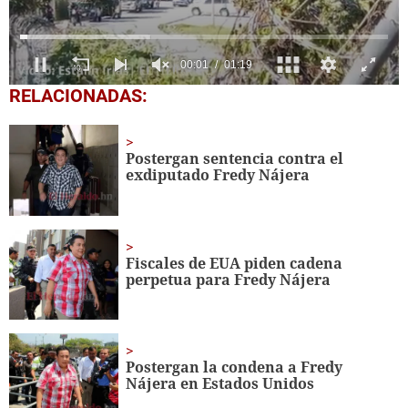
0
RELACIONADAS:
seconds
of
1
minute,
Postergan sentencia contra el
19
exdiputado Fredy Nájera
seconds
Fiscales de EUA piden cadena
perpetua para Fredy Nájera
Postergan la condena a Fredy
Nájera en Estados Unidos