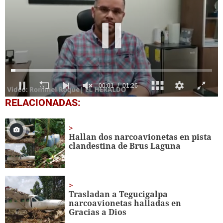
0
RELACIONADAS:
of
1
minute,
26
Hallan dos narcoavionetas en pista
seconds
clandestina de Brus Laguna
Trasladan a Tegucigalpa
narcoavionetas halladas en
Gracias a Dios