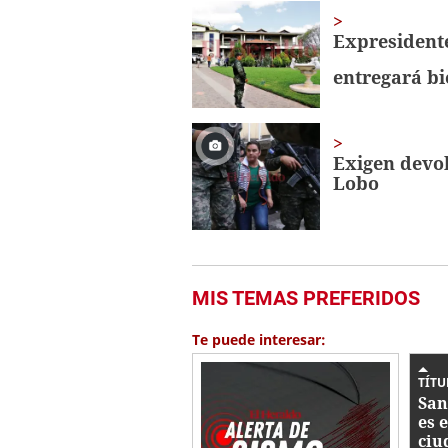
Expresidente
entregará bi
Exigen devol
Lobo
MIS TEMAS PREFERIDOS
Te puede interesar:
TÍTU
San
es 
ciu