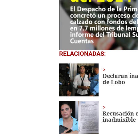
0
RELACIONADAS:
of
57
seconds
Volume
0%
Declaran ina
de Lobo
Recusación c
inadmisible