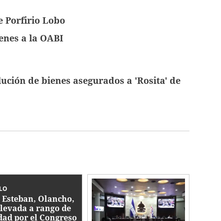
 Porfirio Lobo
enes a la OABI
ución de bienes asegurados a 'Rosita' de
LO
 Esteban, Olancho,
elevada a rango de
dad por el Congreso