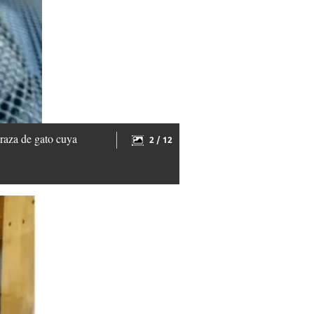
raza de gato cuya
2 / 12