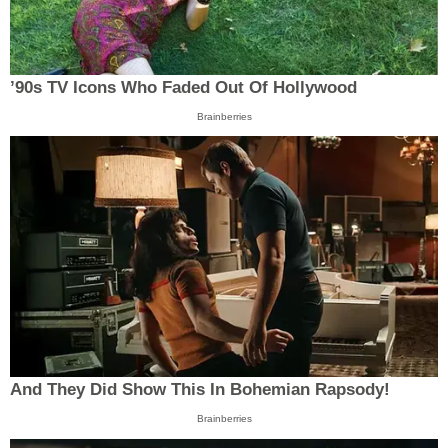
’90s TV Icons Who Faded Out Of Hollywood
Brainberries
And They Did Show This In Bohemian Rapsody!
Brainberries