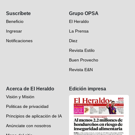
Opinión
Suscríbete
Grupo OPSA
EH Verifica
Beneficio
El Heraldo
Fotogalerías
Ingresar
La Prensa
Deportes
Notificaciones
Diez
Videos
Revista Estilo
Hondureños en el mundo
Buen Provecho
Revista E&N
Suscripción
Acerca de El Heraldo
Edición impresa
Visión y Misión
Politicas de privacidad
Principios de aplicación de IA
Anúnciate con nosotros