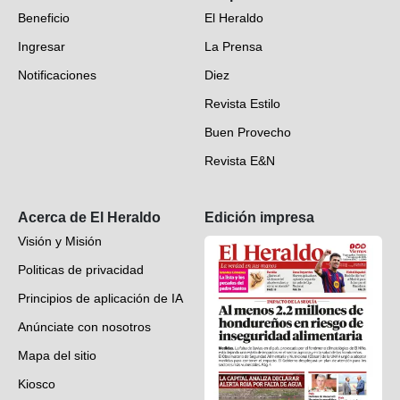
Beneficio
El Heraldo
Fotogalerías
Ingresar
La Prensa
Deportes
Notificaciones
Diez
Videos
Revista Estilo
Hondureños en el mundo
Buen Provecho
Revista E&N
Suscripción
Acerca de El Heraldo
Edición impresa
Visión y Misión
Politicas de privacidad
Principios de aplicación de IA
Anúnciate con nosotros
Mapa del sitio
Kiosco