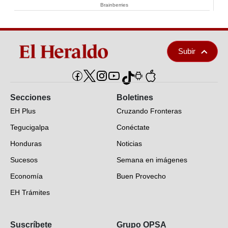
Brainberries
Subir
Secciones
Boletines
EH Plus
Cruzando Fronteras
Tegucigalpa
Conéctate
Honduras
Noticias
Sucesos
Semana en imágenes
Economía
Buen Provecho
EH Trámites
Opinión
Suscríbete
Grupo OPSA
EH Verifica