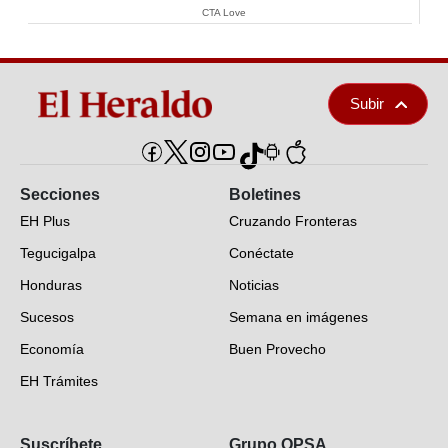
CTA Love
Subir
Secciones
Boletines
EH Plus
Cruzando Fronteras
Tegucigalpa
Conéctate
Honduras
Noticias
Sucesos
Semana en imágenes
Economía
Buen Provecho
EH Trámites
Opinión
Suscríbete
Grupo OPSA
EH Verifica