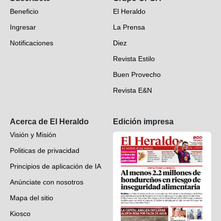
Beneficio
El Heraldo
Fotogalerías
Ingresar
La Prensa
Deportes
Notificaciones
Diez
Videos
Revista Estilo
Hondureños en el mundo
Buen Provecho
Revista E&N
Suscripción
Acerca de El Heraldo
Edición impresa
Visión y Misión
Politicas de privacidad
Principios de aplicación de IA
Anúnciate con nosotros
Mapa del sitio
Kiosco