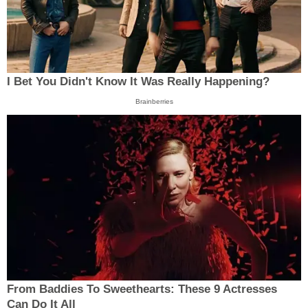
I Bet You Didn't Know It Was Really Happening?
Brainberries
From Baddies To Sweethearts: These 9 Actresses
Can Do It All