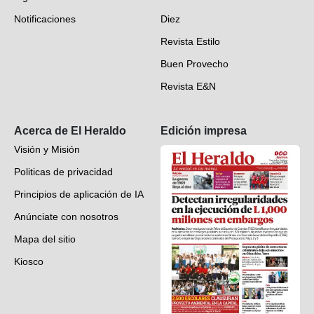
Deportes
Notificaciones
Diez
Videos
Revista Estilo
Hondureños en el mundo
Buen Provecho
Revista E&N
Suscripción
Acerca de El Heraldo
Edición impresa
Visión y Misión
Politicas de privacidad
Principios de aplicación de IA
Anúnciate con nosotros
Mapa del sitio
Kiosco
Preguntas frecuentes
Contáctenos