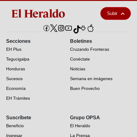
Subir
Secciones
Boletines
EH Plus
Cruzando Fronteras
Tegucigalpa
Conéctate
Honduras
Noticias
Sucesos
Semana en imágenes
Economía
Buen Provecho
EH Trámites
Opinión
Suscríbete
Grupo OPSA
EH Verifica
Beneficio
El Heraldo
Fotogalerías
Ingresar
La Prensa