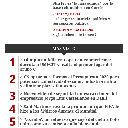
Shirley es “la más odiada” por la
base refundidora en Cortés
VERDAD Y JUSTICIA
El regreso: justicia, política y
percepción pública
DISCULPEN MI CASTELLANO
¿Le deben o le temen?
MÁS VISTO
1
Olimpia no falla en Copa Centroamericana:
derrota a UMECIT y asalta el primer lugar del
grupo C
2
CN aprueba reformas al Presupuesto 2026 para
potenciar conectividad escolar, industria militar
y eliminar plazas fantasmas
3
Nuevo video de seguridad muestra crimen del
empresario Jorge Luis Castellanos en Danlí
4
Saíd Martínez revela la prohibición que FIFA le
hizo a los árbitros durante el Mundial
5
‘Vozinha’, un refuerzo que cayó del cielo a Colo
Colo como su camiseta en la bienvenida