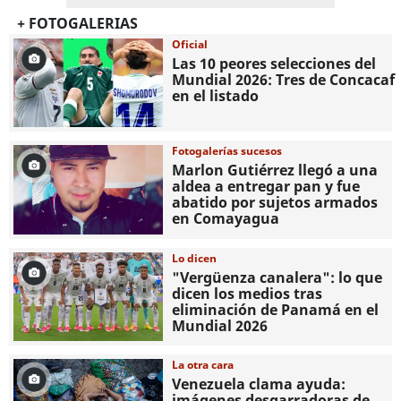
+ FOTOGALERIAS
Oficial
Las 10 peores selecciones del
Mundial 2026: Tres de Concacaf
en el listado
Fotogalerías sucesos
Marlon Gutiérrez llegó a una
aldea a entregar pan y fue
abatido por sujetos armados
en Comayagua
Lo dicen
"Vergüenza canalera": lo que
dicen los medios tras
eliminación de Panamá en el
Mundial 2026
La otra cara
Venezuela clama ayuda:
imágenes desgarradoras de