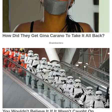
How Did They Get Gina Carano To Take It All Back?
Brainberries
You Wouldn't Believe It If It Wasn't Caught On