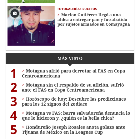
FOTOGALERÍAS SUCESOS
Marlon Gutiérrez llegó a una
aldea a entregar pan y fue abatido
por sujetos armados en Comayagua
MÁS VISTO
1
Motagua sufrió para derrotar al FAS en Copa
Centroamericana
2
Motagua sin el respaldo de su afición, sufrió
ante el FAS en Copa Centroamericana
3
Horóscopo de hoy: Descubre las predicciones
para los 12 signos del zodiaco
4
Motagua vs FAS: barra salvadoreña denuncia lo
que le hicieron y, ¿quién es la bella chica?
5
Hondureño Joseph Rosales anota golazo ante
Tijuana de México en la Leagues Cup