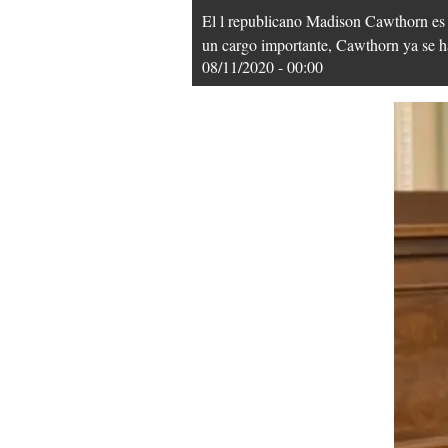
El l republicano Madison Cawthorn es 
un cargo importante, Cawthorn ya se ha
08/11/2020 - 00:00