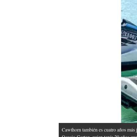
Cawthorn también es cuatro años más jo
Ocasio-Cortez, quien tenía 29 años cua