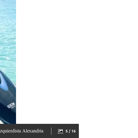
izquierdista Alexandria
5 / 16