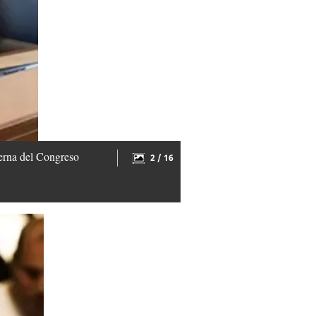
derna del Congreso
2 / 16