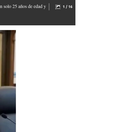
an solo 25 años de edad y
1 / 16