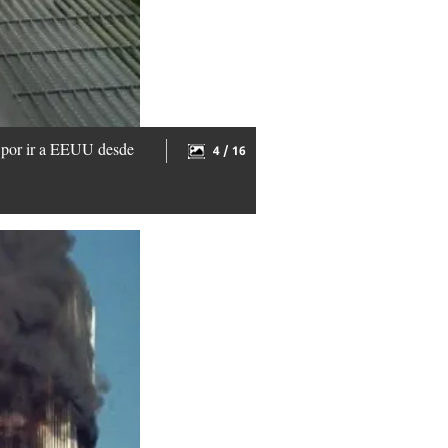
a por ir a EEUU desde
4 / 16