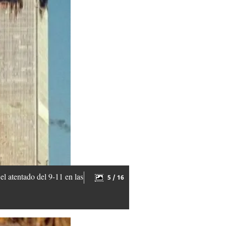
l atentado del 9-11 en las
5 / 16