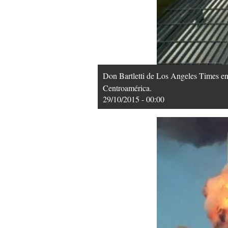
Don Bartletti de Los Angeles Times en
Centroamérica.
29/10/2015 - 00:00