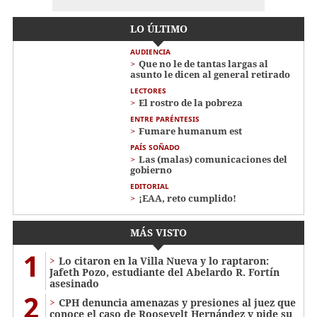
LO ÚLTIMO
AUDIENCIA
Que no le de tantas largas al
asunto le dicen al general retirado
LECTORES
El rostro de la pobreza
ENTRE PARÉNTESIS
Fumare humanum est
PAÍS SOÑADO
Las (malas) comunicaciones del
gobierno
EDITORIAL
¡EAA, reto cumplido!
MÁS VISTO
1
Lo citaron en la Villa Nueva y lo raptaron:
Jafeth Pozo, estudiante del Abelardo R. Fortín
asesinado
2
CPH denuncia amenazas y presiones al juez que
conoce el caso de Roosevelt Hernández y pide su