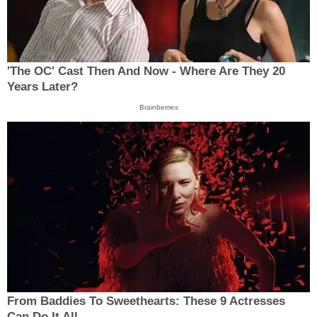
'The OC' Cast Then And Now - Where Are They 20
Years Later?
Brainberries
From Baddies To Sweethearts: These 9 Actresses
Can Do It All