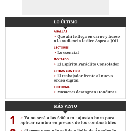
LO ÚLTIMO
AGALLAS
Que ahí le llega en carne y hueso
a la audiencia le dice Aspra a JOH
LECTORES
Lo esencial
INVITADO
El Espíritu Paráclito Consolador
LETRAS CON FILO
El trabajador frente al nuevo
orden digital
EDITORIAL
Masacres desangran Honduras
MÁS VISTO
1
Ya no será a las 6:00 a.m.: ajustan hora para
aplicar cambio en precios de los combustibles
Cierran paso a la salida a Valle de Ángeles la