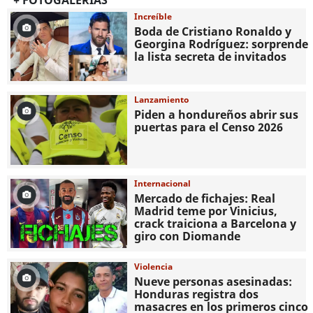
+ FOTOGALERIAS
Increíble
Boda de Cristiano Ronaldo y
Georgina Rodríguez: sorprende
la lista secreta de invitados
Lanzamiento
Piden a hondureños abrir sus
puertas para el Censo 2026
Internacional
Mercado de fichajes: Real
Madrid teme por Vinicius,
crack traiciona a Barcelona y
giro con Diomande
Violencia
Nueve personas asesinadas:
Honduras registra dos
masacres en los primeros cinco