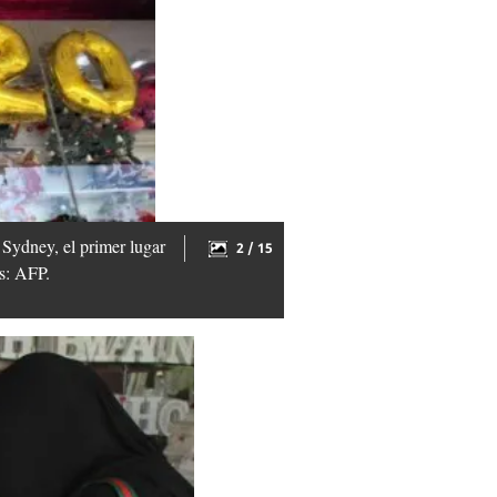
Sydney, el primer lugar
2 / 15
os: AFP.