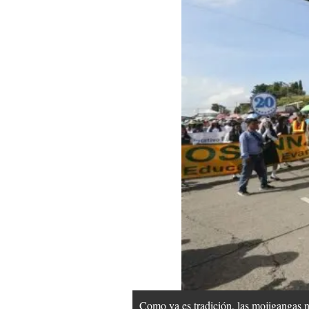
Como ya es tradición, las mojigangas n