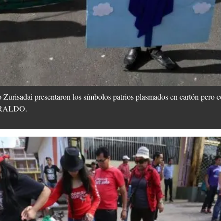
co Zurisadai presentaron los símbolos patrios plasmados en cartón pero 
HERALDO.