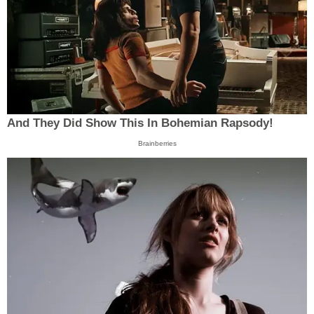
And They Did Show This In Bohemian Rapsody!
Brainberries