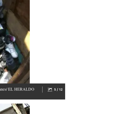
gallanes/ EL HERALDO
5 / 12