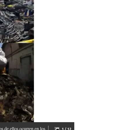
s de ellos ocurren en los
1 / 12