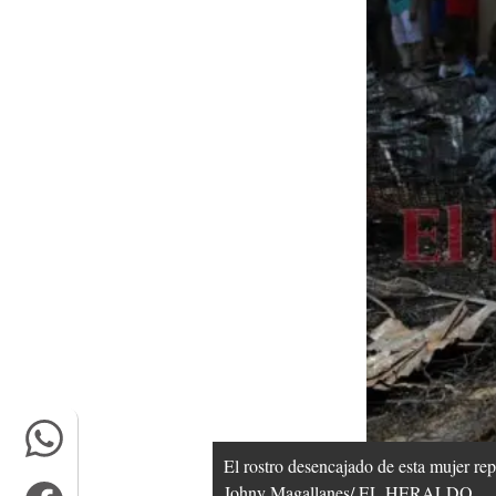
El rostro desencajado de esta mujer rep
Johny Magallanes/ EL HERALDO