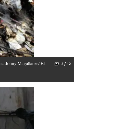
otos: Johny Magallanes/ EL
2 / 12