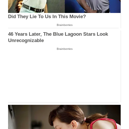
Did They Lie To Us In This Movie?
Brainberries
46 Years Later, The Blue Lagoon Stars Look
Unrecognizable
Brainberries