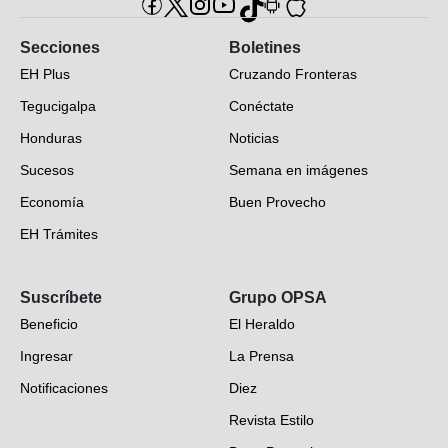
Secciones
Boletines
EH Plus
Cruzando Fronteras
Tegucigalpa
Conéctate
Honduras
Noticias
Sucesos
Semana en imágenes
Economía
Buen Provecho
EH Trámites
Opinión
Suscríbete
Grupo OPSA
EH Verifica
Beneficio
El Heraldo
Fotogalerías
Ingresar
La Prensa
Deportes
Notificaciones
Diez
Videos
Revista Estilo
Hondureños en el mundo