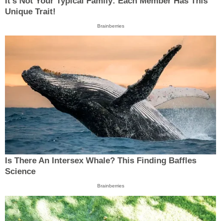
It's Not Your Typical Family: Each Member Has This
Unique Trait!
Brainberries
Is There An Intersex Whale? This Finding Baffles
Science
Brainberries