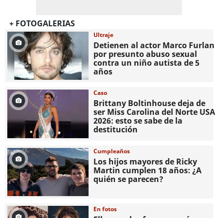
+ FOTOGALERIAS
Ultraje
Detienen al actor Marco Furlan
por presunto abuso sexual
contra un niño autista de 5
años
Caso
Brittany Boltinhouse deja de
ser Miss Carolina del Norte USA
2026: esto se sabe de la
destitución
Cumpleaños
Los hijos mayores de Ricky
Martin cumplen 18 años: ¿A
quién se parecen?
En fotos