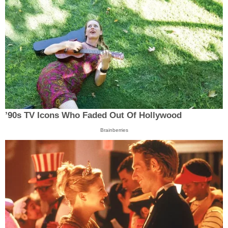
’90s TV Icons Who Faded Out Of Hollywood
Brainberries